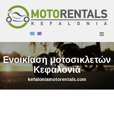
Eνοικίαση μοτοσικλετών
Κεφαλονιά
kefaloniamotorentals.com
KEFALONIA MOTO RENTALS