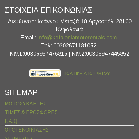
ΣΤΟΙΧΕΙΑ ΕΠΙΚΟΙΝΩΝΙΑΣ
Διεύθυνση: Ιωάννου Μεταξά 10 Αργοστόλι 28100
Κεφαλονιά
Email:
info@kefaloniamotorentals.com
Τηλ: 00302671181052
Κιν.1:00306937476815 | Κιν.2:00306947445852
ΠΟΛΙΤΙΚΗ ΑΠΟΡΡΗΤΟΥ
SITEMAP
ΜΟΤΟΣΥΚΛΕΤΕΣ
ΤΙΜΕΣ & ΠΡΟΣΦOΡΕΣ
F.A.Q
ΟΡΟΙ ΕΝΟΙΚΙΑΣΗΣ
ΥΠΗΡΕΣΙΕΣ